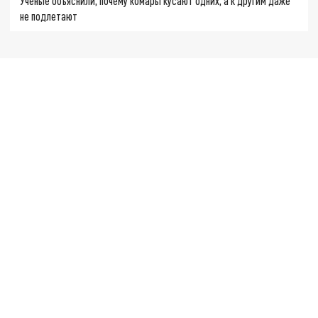
Ученые объяснили, почему комары кусают одних, а к другим даже
не подлетают