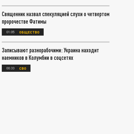
Священник назвал спекуляцией слухи о четвертом
пророчестве Фатимы
01:05
ОБЩЕСТВО
Записывают разнорабочими: Украина находит
наемников в Колумбии в соцсетях
00:33
СВО