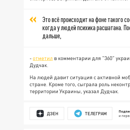
Это всё происходит на фоне такого с
когда у людей психика расшатана. Пос
дальше,
-
отметил
в комментарии для "360" украи
Дудчак.
На людей давит ситуация с активной мо
стране. Кроме того, сыграла роль некон
территории Украины, указал Дудчак.
Подпи
ДЗЕН
ТЕЛЕГРАМ
и перв