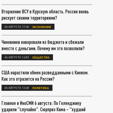
Вторжение ВСУ в Курскую область. Россия вновь
рискует своими территориями?
06 АВГУСТА 17:40
ЭКСКЛЮЗИВ
Чиновники наворовали из бюджета и сбежали
вместе с деньгами. Почему им это позволили?
06 АВГУСТА 14:52
ОБЩЕСТВО
США нарастили обмен разведданными с Киевом.
Как это отразится на России?
06 АВГУСТА 12:48
ПОЛИТИКА
Главное в ИноСМИ 6 августа: По Геленджику
ударили "случайно". Сюрприз Кима – "худший