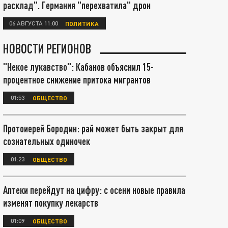
расклад". Германия "перехватила" дрон
06 АВГУСТА 11:00
ПОЛИТИКА
НОВОСТИ РЕГИОНОВ
"Некое лукавство": Кабанов объяснил 15-
процентное снижение притока мигрантов
01:53
ОБЩЕСТВО
Протоиерей Бородин: рай может быть закрыт для
сознательных одиночек
01:23
ОБЩЕСТВО
Аптеки перейдут на цифру: с осени новые правила
изменят покупку лекарств
01:09
ОБЩЕСТВО