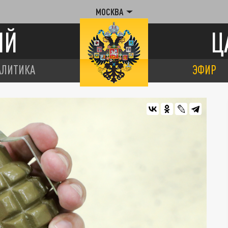
МОСКВА
ИЙ
Ц
АЛИТИКА
ЭФИР