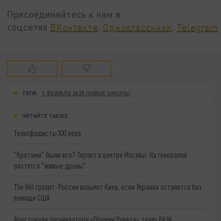
Присоединяйтесь к нам в
соцсетях
ВКонтакте
,
Одноклассники
,
Telegram
.
ТЕГИ:
1 ФЕВРАЛЯ 2025 НОВЫЕ ЗАКОНЫ
ЧИТАЙТЕ ТАКЖЕ:
Технофашисты XXI века
"Кротами" были все? Теракт в центре Москвы: На генералов
охотятся "живые дроны"
The Hill грозит: Россия возьмет Киев, если Украина останется без
помощи США
Арестовали организатора «Премии Рунета», главу РАЭК