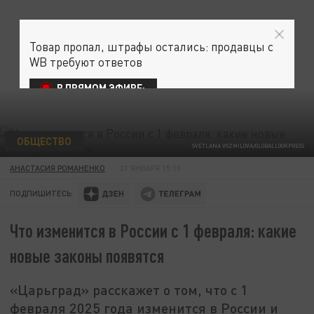
Товар пропал, штрафы остались: продавцы с
WB требуют ответов
В ПРЯМОМ ЭФИРЕ:
ОБЩЕСТВО
SVETLANA VOZMILOVA/GLOBALLOOKPRESS
АНАСТАСИЯ РОМАНЕНКО
31 ЯНВАРЯ 15:10
ПОДПИШИТЕСЬ:
Что изменится в России с 1 февраля: какие
новые законы появятся
«Царьград» расскажет о том, что с 1
февраля 2025 года изменится в России и