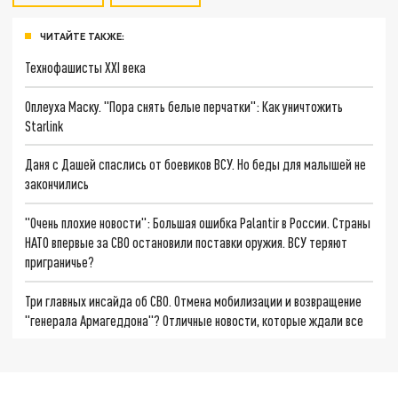
ЧИТАЙТЕ ТАКЖЕ:
Технофашисты XXI века
Оплеуха Маску. "Пора снять белые перчатки": Как уничтожить
Starlink
Даня с Дашей спаслись от боевиков ВСУ. Но беды для малышей не
закончились
"Очень плохие новости": Большая ошибка Palantir в России. Страны
НАТО впервые за СВО остановили поставки оружия. ВСУ теряют
приграничье?
Три главных инсайда об СВО. Отмена мобилизации и возвращение
"генерала Армагеддона"? Отличные новости, которые ждали все