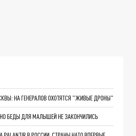
ОСКВЫ: НА ГЕНЕРАЛОВ ОХОТЯТСЯ "ЖИВЫЕ ДРОНЫ"
. НО БЕДЫ ДЛЯ МАЛЫШЕЙ НЕ ЗАКОНЧИЛИСЬ
"ОЧЕНЬ ПЛОХИЕ НОВОСТИ": БОЛЬШАЯ ОШИБКА PALANTIR В РОССИИ. СТРАНЫ НАТО ВПЕРВЫЕ ЗА СВО ОСТАНОВИЛИ ПОСТАВКИ ОРУЖИЯ. ВСУ ТЕРЯЮТ ПРИГРАНИЧЬЕ?