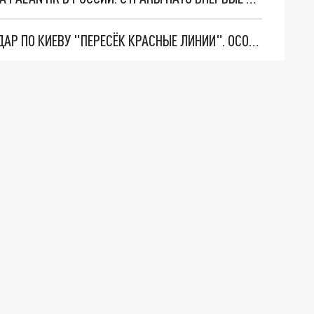
"ТЕРПЕНИЕ ПУТИНА ЛОПНУЛО". РЕКОРДНЫЙ УДАР ПО КИЕВУ "ПЕРЕСЁК КРАСНЫЕ ЛИНИИ". ОСОБЫЕ СПЕЦЫ КНДР НА ЛБС? ТАЙНЫЕ ПЕРЕГОВОРЫ ЕВРОПЫ И МОСКВЫ