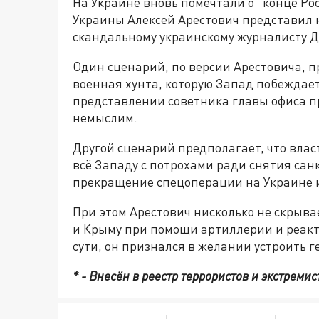
На Украине вновь помечтали о "конце Ро
Украины Алексей Арестович представил 
скандальному украинскому журналисту 
Один сценарий, по версии Арестовича, п
военная хунта, которую Запад побеждает 
представлении советника главы офиса 
немыслим.
Другой сценарий предполагает, что вла
всё Западу с потрохами ради снятия сан
прекращение спецоперации на Украине и
При этом Арестович нисколько не скрывае
и Крыму при помощи артиллерии и реакти
сути, он признался в желании устроить г
* - Внесён в реестр террористов и экстремис