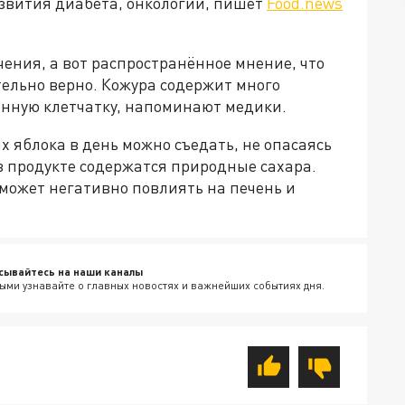
азвития диабета, онкологии, пишет
Food.news
чения, а вот распространённое мнение, что
тельно верно. Кожура содержит много
енную клетчатку, напоминают медики.
х яблока в день можно съедать, не опасаясь
 в продукте содержатся природные сахара.
может негативно повлиять на печень и
сывайтесь на наши каналы
ыми узнавайте о главных новостях и важнейших событиях дня.