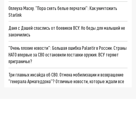
Оплеуха Маску. "Пора снять белые перчатки": Как уничтожить
Starlink
Даня с Дашей спаслись от боевиков ВСУ. Но беды для малышей не
закончились
"Очень плохие новости": Большая ошибка Palantir в России. Страны
НАТО впервые за СВО остановили поставки оружия. ВСУ теряют
приграничье?
Три главных инсайда об СВО. Отмена мобилизации и возвращение
"генерала Армагеддона"? Отличные новости, которые ждали все