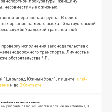
 транспортной прокуратуры, женщину
ы, несовместимые с жизнью.
твенно-оперативная группа. В целях
ых органов на место выехал Златоустовский
ресс-службе Уральской транспортной
 проверку исполнения законодательства о
железнодорожного транспорта. Личность и
кже обстоятельства ЧП.
ией "Царьград Южный Урал", пишите:
ural-
зене
и во
ВКонтакте
.
сывайтесь на наши каналы
ыми узнавайте о главных новостях и важнейших событиях дня.