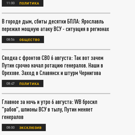
11:00
ПОЛИТИКА
В городе дым, сбиты десятки БПЛА: Ярославль
пережил мощную атаку ВСУ - ситуация в регионах
08:56
ОБЩЕСТВО
Сводка с фронтов СВО 6 августа: Так вот зачем
Путин срочно начал ротацию генералов. Наши в
Орехове. Заход в Славянск и штурм Чернигова
08:47
ПОЛИТИКА
Главное за ночь и утро 6 августа: WB бросил
"рабов", шпионы ВСУ в тылу, Путин меняет
генералов
08:00
ЭКСКЛЮЗИВ