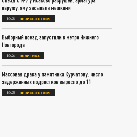
Съезд с М-7 у Исаково разрушен: арматура
наружу, яму засыпали мешками
10:48
ПРОИСШЕСТВИЯ
Выборный поезд запустили в метро Нижнего
Новгорода
10:46
ПОЛИТИКА
Массовая драка у памятника Курчатову: число
задержанных подростков выросло до 11
10:45
ПРОИСШЕСТВИЯ