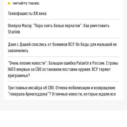
ЧИТАЙТЕ ТАКЖЕ:
Технофашисты XXI века
Оплеуха Маску. "Пора снять белые перчатки": Как уничтожить
Starlink
Даня с Дашей спаслись от боевиков ВСУ. Но беды для малышей не
закончились
"Очень плохие новости": Большая ошибка Palantir в России. Страны
НАТО впервые за СВО остановили поставки оружия. ВСУ теряют
приграничье?
Три главных инсайда об СВО. Отмена мобилизации и возвращение
"генерала Армагеддона"? Отличные новости, которые ждали все