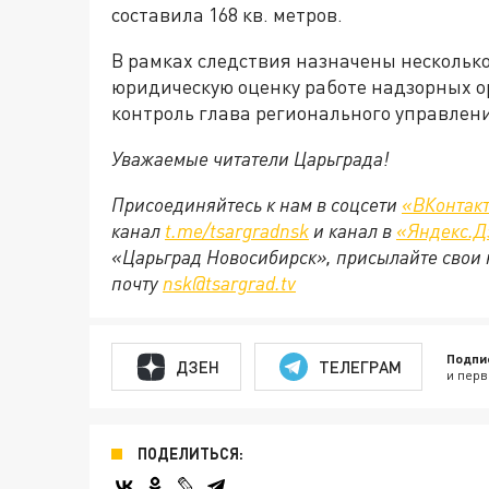
составила 168 кв. метров.
В рамках следствия назначены несколько
юридическую оценку работе надзорных о
контроль глава регионального управлен
Уважаемые читатели Царьграда!
Присоединяйтесь к нам в соцсети
«ВКонтак
канал
t.me/tsargradnsk
и канал в
«Яндекс.Д
«Царьград Новосибирск», присылайте свои 
почту
nsk@tsargrad.tv
Подпи
ДЗЕН
ТЕЛЕГРАМ
и перв
ПОДЕЛИТЬСЯ: