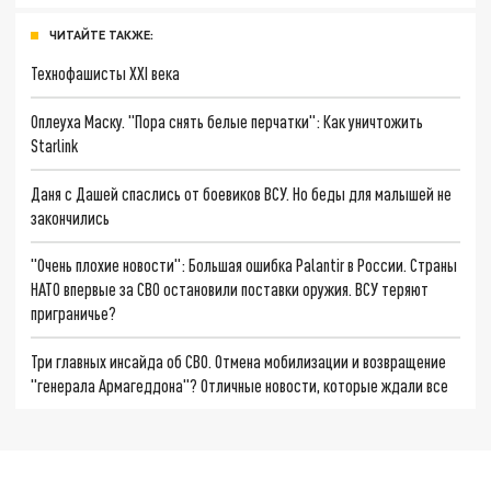
ЧИТАЙТЕ ТАКЖЕ:
Технофашисты XXI века
Оплеуха Маску. "Пора снять белые перчатки": Как уничтожить
Starlink
Даня с Дашей спаслись от боевиков ВСУ. Но беды для малышей не
закончились
"Очень плохие новости": Большая ошибка Palantir в России. Страны
НАТО впервые за СВО остановили поставки оружия. ВСУ теряют
приграничье?
Три главных инсайда об СВО. Отмена мобилизации и возвращение
"генерала Армагеддона"? Отличные новости, которые ждали все