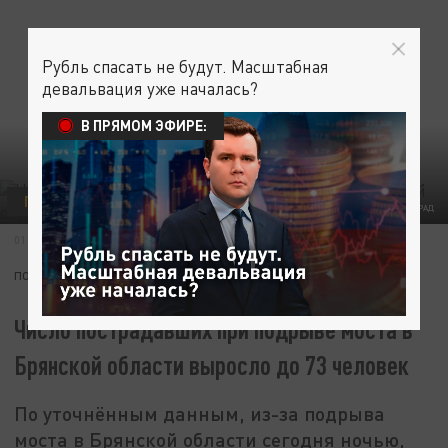
Рубль спасать не будут. Масштабная
девальвация уже началась?
В ПРЯМОМ ЭФИРЕ:
ПРОИСШЕСТВИЯ
ЦАРЬГРАД
01 ИЮНЯ 10:31
ПОДПИШИТЕСЬ:
Число пострадавших при подрыве моста в
Брянской области выросло до 73 человек
По уточнённым данным, из-за подрыва
моста в Брянской области сегодня ночью,