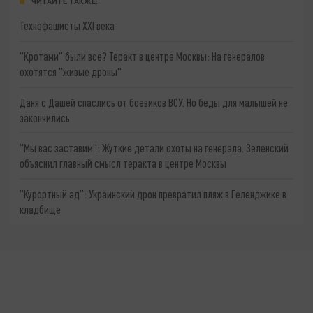
ЧИТАЙТЕ ТАКЖЕ:
Технофашисты XXI века
"Кротами" были все? Теракт в центре Москвы: На генералов
охотятся "живые дроны"
Даня с Дашей спаслись от боевиков ВСУ. Но беды для малышей не
закончились
"Мы вас заставим": Жуткие детали охоты на генерала. Зеленский
объяснил главный смысл теракта в центре Москвы
"Курортный ад": Украинский дрон превратил пляж в Геленджике в
кладбище