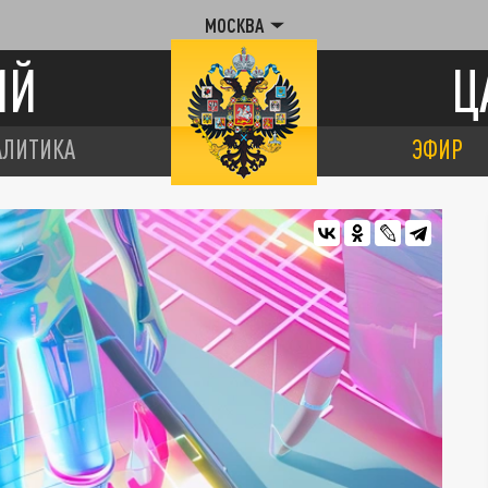
МОСКВА
ИЙ
Ц
АЛИТИКА
ЭФИР