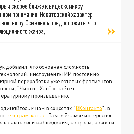
торый скорее ближе к видеокомиксу,
нном понимании. Новаторский характер
 свою нишу. Осмелюсь предположить, что
люционного жанра,
 добавил, что основная сложность
технологий: инструменты ИИ постоянно
лярной переработки уже готовых фрагментов.
ности, "Чингис-Хан" остаётся
тературному произведению.
диняйтесь к нам в соцсетях "
ВКонтакте
", в
наш
телеграм-канал
. Там всё самое интересное.
рисылайте свои наблюдения, вопросы, новости