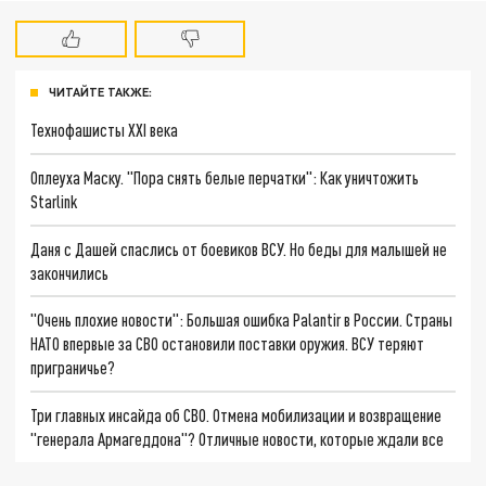
ЧИТАЙТЕ ТАКЖЕ:
Технофашисты XXI века
Оплеуха Маску. "Пора снять белые перчатки": Как уничтожить
Starlink
Даня с Дашей спаслись от боевиков ВСУ. Но беды для малышей не
закончились
"Очень плохие новости": Большая ошибка Palantir в России. Страны
НАТО впервые за СВО остановили поставки оружия. ВСУ теряют
приграничье?
Три главных инсайда об СВО. Отмена мобилизации и возвращение
"генерала Армагеддона"? Отличные новости, которые ждали все