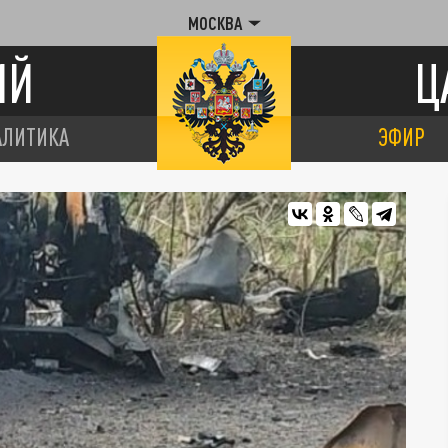
МОСКВА
ИЙ
Ц
АЛИТИКА
ЭФИР