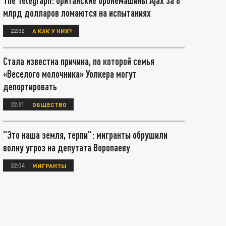
The Telegraph: британские бронемашины Ajax за 8
млрд долларов ломаются на испытаниях
22:32
А КАК У НИХ?
Стала известна причина, по которой семья
«Веселого молочника» Уолкера могут
депортировать
22:21
ОБЩЕСТВО
"Это наша земля, терпи": мигранты обрушили
волну угроз на депутата Воропаеву
22:04
МИГРАНТЫ