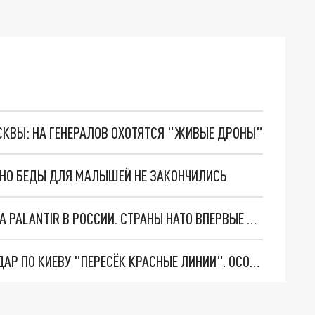
ОСКВЫ: НА ГЕНЕРАЛОВ ОХОТЯТСЯ "ЖИВЫЕ ДРОНЫ"
. НО БЕДЫ ДЛЯ МАЛЫШЕЙ НЕ ЗАКОНЧИЛИСЬ
"ОЧЕНЬ ПЛОХИЕ НОВОСТИ": БОЛЬШАЯ ОШИБКА PALANTIR В РОССИИ. СТРАНЫ НАТО ВПЕРВЫЕ ЗА СВО ОСТАНОВИЛИ ПОСТАВКИ ОРУЖИЯ. ВСУ ТЕРЯЮТ ПРИГРАНИЧЬЕ?
"ТЕРПЕНИЕ ПУТИНА ЛОПНУЛО". РЕКОРДНЫЙ УДАР ПО КИЕВУ "ПЕРЕСЁК КРАСНЫЕ ЛИНИИ". ОСОБЫЕ СПЕЦЫ КНДР НА ЛБС? ТАЙНЫЕ ПЕРЕГОВОРЫ ЕВРОПЫ И МОСКВЫ