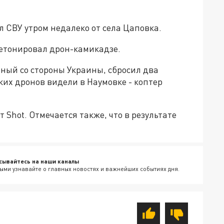
л СВУ утром недалеко от села Цаповка.
детонировал дрон-камикадзе.
ный со стороны Украины, сбросил два
ких дронов видели в Наумовке - коптер
 Shot. Отмечается также, что в результате
сывайтесь на наши каналы
ыми узнавайте о главных новостях и важнейших событиях дня.