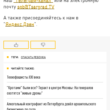
наш
"Телеграм-канал"
или на электронную
почту
spb@Tsargrad.TV
А также присоединяйтесь к нам в
"
Яндекс.Дзен
".
ТЕГИ:
СПАСАТЬ РЕБЕНКА
ЧИТАЙТЕ ТАКЖЕ:
Технофашисты XXI века
"Кротами" были все? Теракт в центре Москвы: На генералов
охотятся "живые дроны"
Алкогольный контрафакт из Петербурга довёл архангельского
бизнесмена до суда