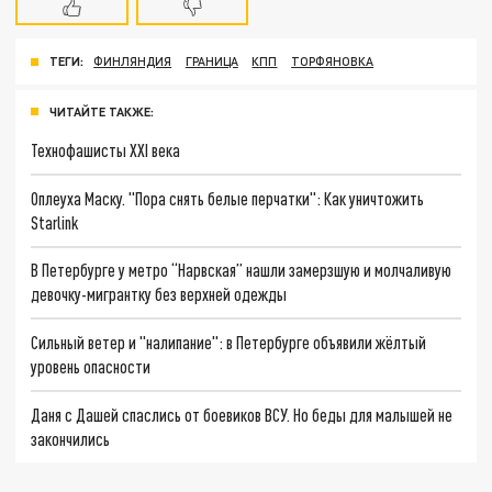
ТЕГИ:
ФИНЛЯНДИЯ
ГРАНИЦА
КПП
ТОРФЯНОВКА
ЧИТАЙТЕ ТАКЖЕ:
Технофашисты XXI века
Оплеуха Маску. "Пора снять белые перчатки": Как уничтожить
Starlink
В Петербурге у метро “Нарвская” нашли замерзшую и молчаливую
девочку-мигрантку без верхней одежды
Сильный ветер и "налипание": в Петербурге объявили жёлтый
уровень опасности
Даня с Дашей спаслись от боевиков ВСУ. Но беды для малышей не
закончились