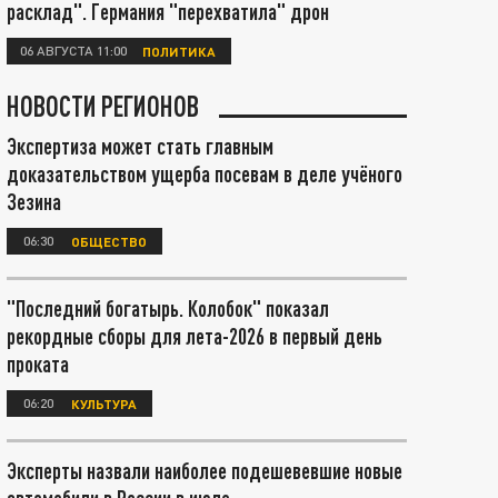
расклад". Германия "перехватила" дрон
06 АВГУСТА 11:00
ПОЛИТИКА
НОВОСТИ РЕГИОНОВ
Экспертиза может стать главным
доказательством ущерба посевам в деле учёного
Зезина
06:30
ОБЩЕСТВО
"Последний богатырь. Колобок" показал
рекордные сборы для лета-2026 в первый день
проката
06:20
КУЛЬТУРА
Эксперты назвали наиболее подешевевшие новые