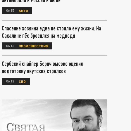
автомобили в России в июле
06:15
АВТО
Спасение хозяина едва не стоило ему жизни. На
Сахалине пёс бросился на медведя
06:13
ПРОИСШЕСТВИЯ
Сербский снайпер Берич высоко оценил
подготовку якутских стрелков
06:12
СВО