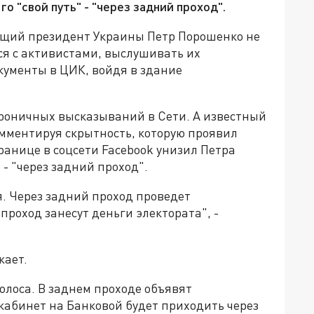
го "свой путь" - "через задний проход".
ующий президент Украины Петр Порошенко не
ься с активистами, выслушивать их
кументы в ЦИК, войдя в здание
ироничных высказываний в Сети. А известный
омментируя скрытность, которую проявил
ранице в соцсети Facebook унизил Петра
" - "через задний проход".
. Через задний проход проведет
роход занесут деньги электората", -
жает.
олоса. В заднем проходе объявят
 кабинет на Банковой будет приходить через