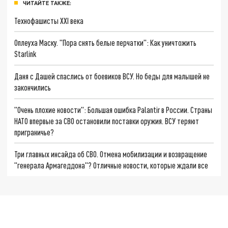
ЧИТАЙТЕ ТАКЖЕ:
Технофашисты XXI века
Оплеуха Маску. "Пора снять белые перчатки": Как уничтожить
Starlink
Даня с Дашей спаслись от боевиков ВСУ. Но беды для малышей не
закончились
"Очень плохие новости": Большая ошибка Palantir в России. Страны
НАТО впервые за СВО остановили поставки оружия. ВСУ теряют
приграничье?
Три главных инсайда об СВО. Отмена мобилизации и возвращение
"генерала Армагеддона"? Отличные новости, которые ждали все