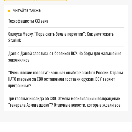
ЧИТАЙТЕ ТАКЖЕ:
Технофашисты XXI века
Оплеуха Маску. "Пора снять белые перчатки": Как уничтожить
Starlink
Даня с Дашей спаслись от боевиков ВСУ. Но беды для малышей не
закончились
"Очень плохие новости": Большая ошибка Palantir в России. Страны
НАТО впервые за СВО остановили поставки оружия. ВСУ теряют
приграничье?
Три главных инсайда об СВО. Отмена мобилизации и возвращение
"генерала Армагеддона"? Отличные новости, которые ждали все