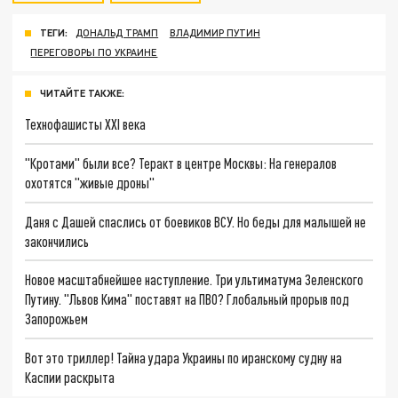
ТЕГИ:
ДОНАЛЬД ТРАМП
ВЛАДИМИР ПУТИН
ПЕРЕГОВОРЫ ПО УКРАИНЕ
ЧИТАЙТЕ ТАКЖЕ:
Технофашисты XXI века
"Кротами" были все? Теракт в центре Москвы: На генералов
охотятся "живые дроны"
Даня с Дашей спаслись от боевиков ВСУ. Но беды для малышей не
закончились
Новое масштабнейшее наступление. Три ультиматума Зеленского
Путину. "Львов Кима" поставят на ПВО? Глобальный прорыв под
Запорожьем
Вот это триллер! Тайна удара Украины по иранскому судну на
Каспии раскрыта