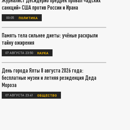
Журналист Десидерио предрёк провал «адских
санкций» США против России и Ирана
00:05
ПОЛИТИКА
Память тела сильнее диеты: учёные раскрыли
тайну ожирения
07 АВГУСТА 23:50
НАУКА
День города Ялты 8 августа 2026 года:
бесплатные музеи и летняя резиденция Деда
Мороза
07 АВГУСТА 23:41
ОБЩЕСТВО