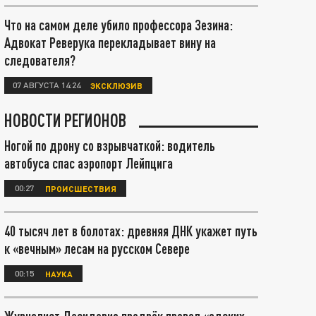
Что на самом деле убило профессора Зезина:
Адвокат Реверука перекладывает вину на
следователя?
07 АВГУСТА 14:24
ЭКСКЛЮЗИВ
НОВОСТИ РЕГИОНОВ
Ногой по дрону со взрывчаткой: водитель
автобуса спас аэропорт Лейпцига
00:27
ПРОИСШЕСТВИЯ
40 тысяч лет в болотах: древняя ДНК укажет путь
к «вечным» лесам на русском Севере
00:15
НАУКА