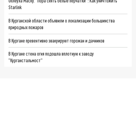
Оплеуха Маску. "Пора снять белые перчатки": Как уничтожить
Starlink
В Курганской области объявили о локализации большинства
природных пожаров
В Кургане превентивно эвакуируют горожан и дачников
В Кургане стена огня подошла вплотную к заводу
"Курганстальмост"