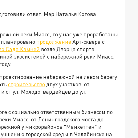
готовили ответ. Мэр Наталья Котова
режной реки Миасс, то у нас уже проработаны
 запланировано
продолжение
Арт-сквера с
во Сада Камней
возле Дворца спорта
иной экосистемой с набережной реки Миасс.
году.
 проектирование набережной на левом берегу
ать
строительство
двух участков: от
 и от ул. Молодогвардейцев до ул.
оге с социально ответственным бизнесом по
реки Миасс: от Ленинградского моста до
ережной у микрорайонов "Манхеттен" и
 улучшению городской среды в Челябинске на