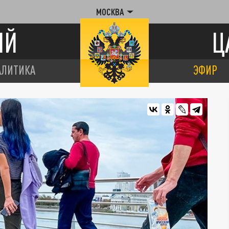
МОСКВА
ИЙ
Ц
АЛИТИКА
ЭФИР