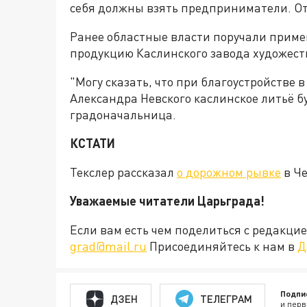
себя должны взять предприниматели. О
Ранее областные власти поручали приме
продукцию Каслинского завода художест
"Могу сказать, что при благоустройстве 
Александра Невского каслинское литьё б
градоначальница.
КСТАТИ
Текслер рассказал
о дорожном рывке
в Че
Уважаемые читатели Царьграда!
Если вам есть чем поделиться с редакц
grad@mail.ru
Присоединяйтесь к нам в
Д
Подпи
ДЗЕН
ТЕЛЕГРАМ
и перв