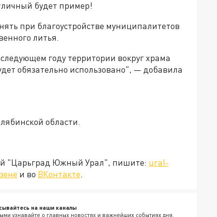
тличный будет пример!
нять при благоустройстве муниципалитетов
венного литья.
в следующем году территории вокруг храма
удет обязательно использовано", — добавила
лябинской области.
ией "Царьград Южный Урал", пишите:
ural-
зене
и во
ВКонтакте
.
сывайтесь на наши каналы
ыми узнавайте о главных новостях и важнейших событиях дня.