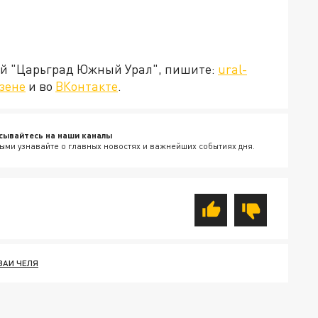
ией "Царьград Южный Урал", пишите:
ural-
зене
и во
ВКонтакте
.
сывайтесь на наши каналы
ыми узнавайте о главных новостях и важнейших событиях дня.
ВАИ ЧЕЛЯ