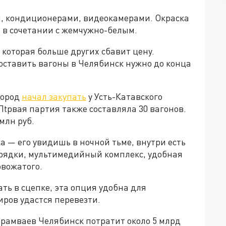
, кондиционерами, видеокамерами. Окраска
 в сочетании с жемчужно-белым.
которая больше других сбавит цену.
поставить вагоны в Челябинск нужно до конца
город
начал закупать
у Усть-Катавского
 Пtрвая партия также составляла 30 вагонов.
млн руб.
а — его увидишь в ночной тьме, внутри есть
арядки, мультимедийный комплекс, удобная
овожатого.
ть в сцепке, эта опция удобна для
ров удастся перевезти.
 трамваев Челябинск потратит около 5 млрд