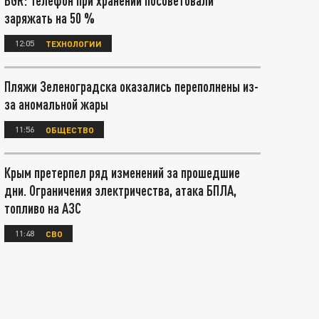
BGR: Телефон при хранении посоветовали
заряжать на 50 %
12:05
ТЕХНОЛОГИИ
Пляжи Зеленоградска оказались переполнены из-
за аномальной жары
11:56
ОБЩЕСТВО
Крым претерпел ряд изменений за прошедшие
дни. Ограничения электричества, атака БПЛА,
топливо на АЗС
11:48
СВО