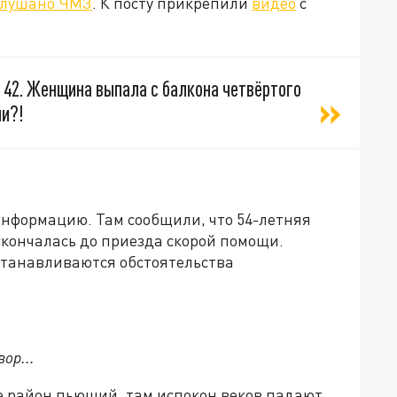
слушано ЧМЗ
. К посту прикрепили
видео
с
, 42. Женщина выпала с балкона четвёртого
ми?!
нформацию. Там сообщили, что 54-летняя
скончалась до приезда скорой помощи.
станавливаются обстоятельства
ор...
е район пьющий, там испокон веков падают