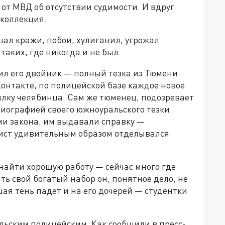
 от МВД об отсутствии судимости. И вдруг
 коллекция.
шал кражи, побои, хулиганил, угрожал
таких, где никогда и не был.
ил его двойник — полный тезка из Тюмени.
Контакте, по полицейской базе каждое новое
илку челябинца. Сам же тюменец, подозревает
биографией своего южноуральского тезки.
ми закона, им выдавали справку —
вист удивительным образом отделывался
айти хорошую работу — сейчас много где
ть свой богатый набор он, понятное дело, не
ошая тень падет и на его дочерей — студентки
льским полицейским. Как сообщили в пресс-