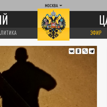
МОСКВА
ИЙ
Ц
АЛИТИКА
ЭФИР