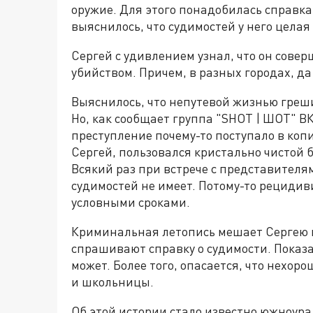
оружие. Для этого понадобилась справка
выяснилось, что судимостей у него целая
Сергей с удивлением узнал, что он совер
убийством. Причем, в разных городах, да 
Выяснилось, что непутевой жизнью греш
Но, как сообщает группа "SHOT | ШОТ" В
преступление почему-то поступало в коп
Сергей, пользовался кристально чистой 
Всякий раз при встрече с представителя
судимостей не имеет. Потому-то рециди
условными сроками.
Криминальная летопись мешает Сергею н
спрашивают справку о судимости. Показа
может. Более того, опасается, что нехор
и школьницы.
Об этой истории стало известно южноура