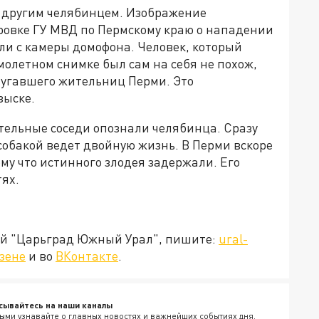
 другим челябинцем. Изображение
ровке ГУ МВД по Пермскому краю о нападении
ли с камеры домофона. Человек, который
молетном снимке был сам на себя не похож,
пугавшего жительниц Перми. Это
зыске.
ательные соседи опознали челябинца. Сразу
собакой ведет двойную жизнь. В Перми вскоре
му что истинного злодея задержали. Его
тях.
ией "Царьград Южный Урал", пишите:
ural-
зене
и во
ВКонтакте
.
сывайтесь на наши каналы
ыми узнавайте о главных новостях и важнейших событиях дня.