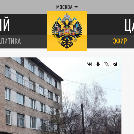
МОСКВА
ИЙ
Ц
АЛИТИКА
ЭФИР