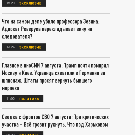
15:20
ЭКСКЛЮЗИВ
Что на самом деле убило профессора Зезина:
Адвокат Реверука перекладывает вину на
следователя?
14:24
ЭКСКЛЮЗИВ
Главное в иноСМИ 7 августа: Трамп почти помирил
Москву и Киев. Украинца схватили в Германии за
шпионаж. Штаты просят вернуть бывшего
морпеха
11:00
ПОЛИТИКА
Сводка с фронтов СВО 7 августа: Три критических
участка – Всё грозит рухнуть. Что под Харьковом
08:30
ПОЛИТИКА