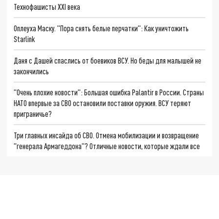
Технофашисты XXI века
Оплеуха Маску. "Пора снять белые перчатки": Как уничтожить
Starlink
Даня с Дашей спаслись от боевиков ВСУ. Но беды для малышей не
закончились
"Очень плохие новости": Большая ошибка Palantir в России. Страны
НАТО впервые за СВО остановили поставки оружия. ВСУ теряют
приграничье?
Три главных инсайда об СВО. Отмена мобилизации и возвращение
"генерала Армагеддона"? Отличные новости, которые ждали все