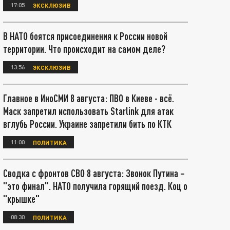
17:05
ЭКСКЛЮЗИВ
В НАТО боятся присоединения к России новой
территории. Что происходит на самом деле?
13:56
ЭКСКЛЮЗИВ
Главное в ИноСМИ 8 августа: ПВО в Киеве - всё.
Маск запретил использовать Starlink для атак
вглубь России. Украине запретили бить по КТК
11:00
ПОЛИТИКА
Сводка с фронтов СВО 8 августа: Звонок Путина –
"это финал". НАТО получила горящий поезд. Коц о
"крышке"
08:30
ПОЛИТИКА