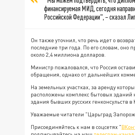
"Мы можем подтвердить, что диплома
финансируемая МИД, сегодня направи
Российской Федерации", – сказал Ли
Он также уточнил, что речь идет о возвр
последние три года. По его словам, оно 
около 2,4 миллиона долларов.
Министр пожаловался, что Россия остав
обращения, однако от дальнейших комме
На земельных участках, за аренду которы
расположены комплекс бытовых зданий н
здания бывших русских генконсульств в 
Уважаемые читатели "Царьград Запорож
Присоединяйтесь к нам в соцсетях "
ВКон
подписывайтесь на наш
телеграм-канал