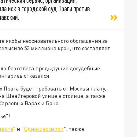
тический сервис, организация,
ла иск в городской суд Праги против
павский.
ате якобы неосновательного обогащения за
превысило 53 миллиона крон, что составляет
ила без ответа предыдущие досудебные
нтариев отказался.
х Прага будет требовать от Москвы плату,
а Швайгеровой улице в столице, а также
Карловых Варах и Брно.
ье"!
такте
" и "
Одноклассники
", также
.