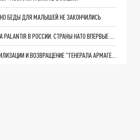
. НО БЕДЫ ДЛЯ МАЛЫШЕЙ НЕ ЗАКОНЧИЛИСЬ
"ОЧЕНЬ ПЛОХИЕ НОВОСТИ": БОЛЬШАЯ ОШИБКА PALANTIR В РОССИИ. СТРАНЫ НАТО ВПЕРВЫЕ ЗА СВО ОСТАНОВИЛИ ПОСТАВКИ ОРУЖИЯ. ВСУ ТЕРЯЮТ ПРИГРАНИЧЬЕ?
ТРИ ГЛАВНЫХ ИНСАЙДА ОБ СВО. ОТМЕНА МОБИЛИЗАЦИИ И ВОЗВРАЩЕНИЕ "ГЕНЕРАЛА АРМАГЕДДОНА"? ОТЛИЧНЫЕ НОВОСТИ, КОТОРЫЕ ЖДАЛИ ВСЕ