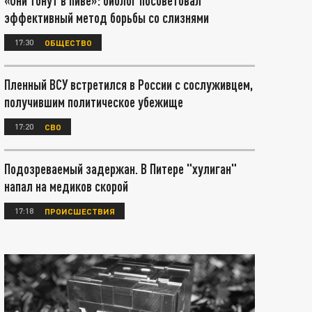
«Они тонут в пиве»: биолог посоветовал
эффективный метод борьбы со слизнями
17:30
ОБЩЕСТВО
Пленный ВСУ встретился в России с сослуживцем,
получившим политическое убежище
17:20
СВО
Подозреваемый задержан. В Питере "хулиган"
напал на медиков скорой
17:18
ПРОИСШЕСТВИЯ