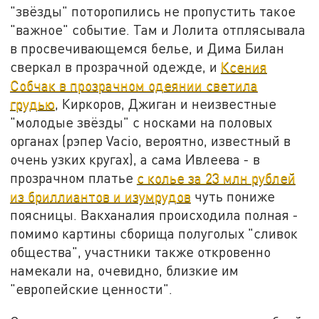
"звёзды" поторопились не пропустить такое
"важное" событие. Там и Лолита отплясывала
в просвечивающемся белье, и Дима Билан
сверкал в прозрачной одежде, и
Ксения
Собчак в прозрачном одеянии светила
грудью
, Киркоров, Джиган и неизвестные
"молодые звёзды" с носками на половых
органах (рэпер Vacio, вероятно, известный в
очень узких кругах), а сама Ивлеева - в
прозрачном платье
с колье за 23 млн рублей
из бриллиантов и изумрудов
чуть пониже
поясницы. Вакханалия происходила полная -
помимо картины сборища полуголых "сливок
общества", участники также откровенно
намекали на, очевидно, близкие им
"европейские ценности".