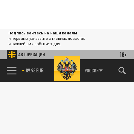
Подписывайтесь на наши каналы
и первыми узнавайте о главных новостях
и важнейших событиях дня.
18+
АВТОРИЗАЦИЯ
ДЗЕН
ТЕЛЕГРАМ
89.93 EUR
РОССИЯ
85.64 BRENT
ПОДЕЛИТЬСЯ В СОЦСЕТЯХ:
Новости партнёров
Агрегатор новостей 24СМИ