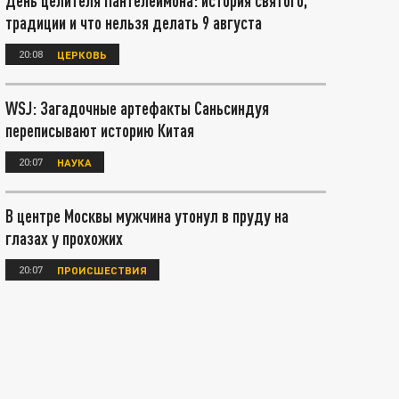
День целителя Пантелеймона: история святого,
традиции и что нельзя делать 9 августа
20:08
ЦЕРКОВЬ
WSJ: Загадочные артефакты Саньсиндуя
переписывают историю Китая
20:07
НАУКА
В центре Москвы мужчина утонул в пруду на
глазах у прохожих
20:07
ПРОИСШЕСТВИЯ