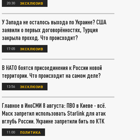
20:30
ЭКСКЛЮЗИВ
У Запада не осталось выхода по Украине? США
заявили о первых договорённостях, Турция
закрыла проход. Что происходит?
17:05
ЭКСКЛЮЗИВ
В НАТО боятся присоединения к России новой
территории. Что происходит на самом деле?
13:56
ЭКСКЛЮЗИВ
Главное в ИноСМИ 8 августа: ПВО в Киеве - всё.
Маск запретил использовать Starlink для атак
вглубь России. Украине запретили бить по КТК
11:00
ПОЛИТИКА