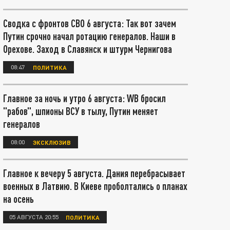
Сводка с фронтов СВО 6 августа: Так вот зачем
Путин срочно начал ротацию генералов. Наши в
Орехове. Заход в Славянск и штурм Чернигова
08:47
ПОЛИТИКА
Главное за ночь и утро 6 августа: WB бросил
"рабов", шпионы ВСУ в тылу, Путин меняет
генералов
08:00
ЭКСКЛЮЗИВ
Главное к вечеру 5 августа. Дания перебрасывает
военных в Латвию. В Киеве проболтались о планах
на осень
05 АВГУСТА 20:55
ПОЛИТИКА