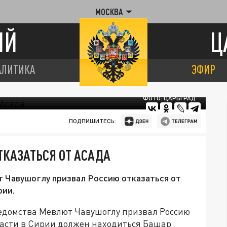
МОСКВА
ИЙ
Ц
АЛИТИКА
ЭФИР
ФОТО: ЦАРЬГРАД
ПОДПИШИТЕСЬ:
ТКАЗАТЬСЯ ОТ АСАДА
 Чавушоглу призвал Россию отказаться от
рии.
ведомства Мевлют Чавушоглу призвал Россию
власти в Сирии должен находиться Башар