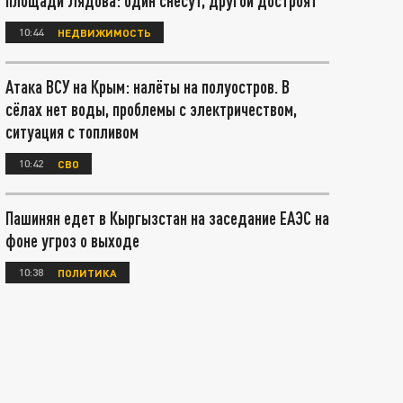
площади Лядова: один снесут, другой достроят
10:44
НЕДВИЖИМОСТЬ
Атака ВСУ на Крым: налёты на полуостров. В
сёлах нет воды, проблемы с электричеством,
ситуация с топливом
10:42
СВО
Пашинян едет в Кыргызстан на заседание ЕАЭС на
фоне угроз о выходе
10:38
ПОЛИТИКА