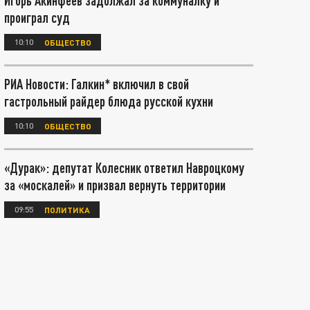
Игорь Акинфеев задолжал за коммуналку и
проиграл суд
10:10
ОБЩЕСТВО
РИА Новости: Галкин* включил в свой
гастрольный райдер блюда русской кухни
10:10
ОБЩЕСТВО
«Дурак»: депутат Колесник ответил Навроцкому
за «москалей» и призвал вернуть территории
09:55
ПОЛИТИКА