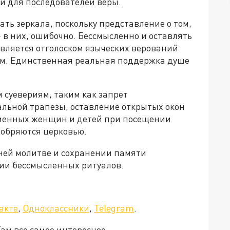
и для последователей веры.
ать зеркала, поскольку представление о том,
 в них, ошибочно. Бессмысленно и оставлять
 является отголоском языческих верований
м. Единственная реальная поддержка душе
 суевериям, таким как запрет
альной трапезы, оставление открытых окон
еменных женщин и детей при посещении
добряются церковью.
ней молитве и сохранении памяти
нии бессмысленных ритуалов.
акте
,
Одноклассники
,
Telegram
.
Там все самое интересное.