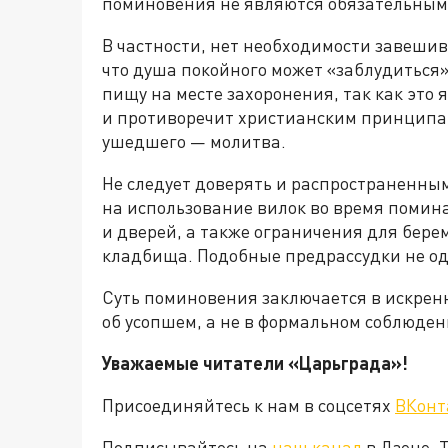
поминовения не являются обязательным
В частности, нет необходимости завешив
что душа покойного может «заблудиться»
пищу на месте захоронения, так как это
и противоречит христианским принципа
ушедшего — молитва.
Не следует доверять и распространенным
на использование вилок во время помин
и дверей, а также ограничения для бер
кладбища. Подобные предрассудки не о
Суть поминовения заключается в искрен
об усопшем, а не в формальном соблюде
Уважаемые читатели «Царьграда»!
Присоединяйтесь к нам в соцсетях
ВКонт
Подписывайтесь на
наш канал
в Дзене. 