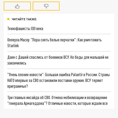
ЧИТАЙТЕ ТАКЖЕ:
Технофашисты XXI века
Оплеуха Маску. "Пора снять белые перчатки": Как уничтожить
Starlink
Даня с Дашей спаслись от боевиков ВСУ. Но беды для малышей не
закончились
"Очень плохие новости": Большая ошибка Palantir в России. Страны
НАТО впервые за СВО остановили поставки оружия. ВСУ теряют
приграничье?
Три главных инсайда об СВО. Отмена мобилизации и возвращение
"генерала Армагеддона"? Отличные новости, которые ждали все