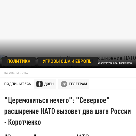
ПОЛИТИКА
УГРОЗЫ США И ЕВРОПЫ
ФОТО: PAVLO GONCHAR/KEYSTONE PRESS AGENCY/GLOBALLOOKPRESS
06 ИЮЛЯ 02:04
ПОДПИШИТЕСЬ:
"Церемониться нечего": "Северное"
расширение НАТО вызовет два шага России
- Коротченко