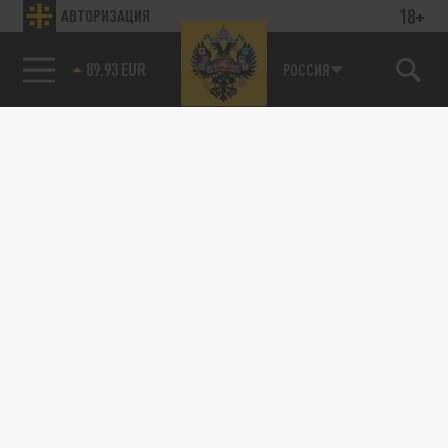
18+
АВТОРИЗАЦИЯ
89.93 EUR
РОССИЯ