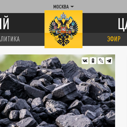
МОСКВА
ИЙ
Ц
АЛИТИКА
ЭФИР