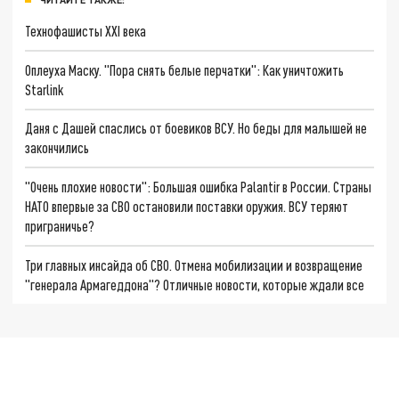
Технофашисты XXI века
Оплеуха Маску. "Пора снять белые перчатки": Как уничтожить
Starlink
Даня с Дашей спаслись от боевиков ВСУ. Но беды для малышей не
закончились
"Очень плохие новости": Большая ошибка Palantir в России. Страны
НАТО впервые за СВО остановили поставки оружия. ВСУ теряют
приграничье?
Три главных инсайда об СВО. Отмена мобилизации и возвращение
"генерала Армагеддона"? Отличные новости, которые ждали все