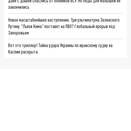
Даня с Дашей спаслись от боевиков ВСУ. Но беды для малышей не
закончились
Новое масштабнейшее наступление. Три ультиматума Зеленского
Путину. "Львов Кима" поставят на ПВО? Глобальный прорыв под
Запорожьем
Вот это триллер! Тайна удара Украины по иранскому судну на
Каспии раскрыта