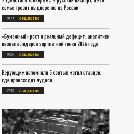
У Джастаса Уолкера есть русский паспорт, а его
семье грозит выдворение из России
18:11
ОБЩЕСТВО
«Бумажный» рост и реальный дефицит: аналитики
назвали лидеров зарплатной гонки 2026 года
18:04
ОБЩЕСТВО
Верующим напомнили 5 святых могил старцев,
где происходят чудеса
17:57
ОБЩЕСТВО