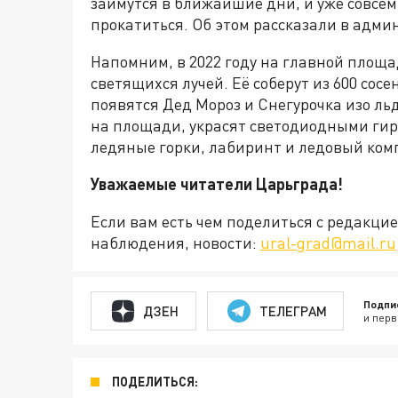
займутся в ближайшие дни, и уже совсем
прокатиться. Об этом рассказали в адми
Напомним, в 2022 году на главной площ
светящихся лучей. Её соберут из 600 сосе
появятся Дед Мороз и Снегурочка изо льд
на площади, украсят светодиодными ги
ледяные горки, лабиринт и ледовый ком
Уважаемые читатели Царьграда!
Если вам есть чем поделиться с редакц
наблюдения, новости:
ural-grad@mail.ru
Подпи
ДЗЕН
ТЕЛЕГРАМ
и перв
ПОДЕЛИТЬСЯ: