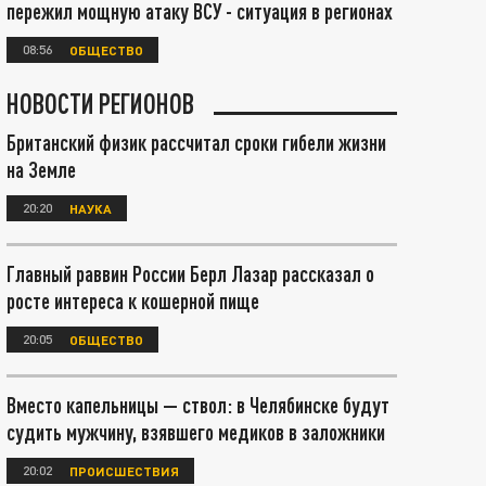
пережил мощную атаку ВСУ - ситуация в регионах
08:56
ОБЩЕСТВО
НОВОСТИ РЕГИОНОВ
Британский физик рассчитал сроки гибели жизни
на Земле
20:20
НАУКА
Главный раввин России Берл Лазар рассказал о
росте интереса к кошерной пище
20:05
ОБЩЕСТВО
Вместо капельницы — ствол: в Челябинске будут
судить мужчину, взявшего медиков в заложники
20:02
ПРОИСШЕСТВИЯ