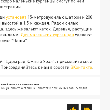
 скоро маленькие курганцы смогут по ней
нистрации.
ади
установят
15-метровую ель с шатром и 208
н высотой в 1,5 м каждая. Рядом с елью
а, здесь же зальют каток. Деревья, растущие
рляндами.
Для маленьких курганцев
сделают
плекс "Чаши".
ией "Царьград Южный Урал", присылайте свои
Присоединяйтесь к нам в соцсети
ВКонтакте
.
сывайтесь на наши каналы
ыми узнавайте о главных новостях и важнейших событиях дня.