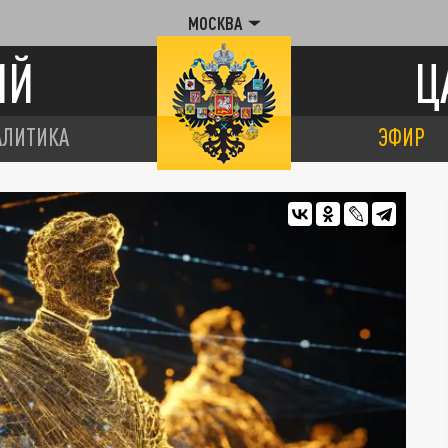
МОСКВА
ИЙ
Ц
АЛИТИКА
ЭФИР