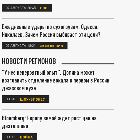
07 АВГУСТА 20:45
СВО
Ежедневные удары по сухогрузам. Одесса.
Николаев. Зачем Россия выбивает эти цели?
07 АВГУСТА 18:21
ЭКСКЛЮЗИВ
НОВОСТИ РЕГИОНОВ
"У неё невероятный опыт". Долина может
возглавить отделение вокала в первом в России
джазовом вузе
11:20
ШОУ-БИЗНЕС
Bloomberg: Европу зимой ждёт рост цен на
дизтопливо
11:11
ВОЙНА