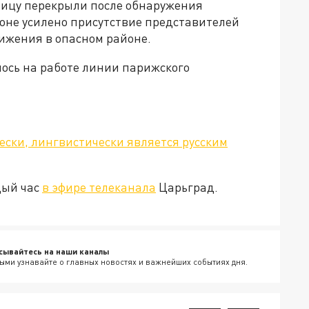
улицу перекрыли после обнаружения
йоне усилено присутствие представителей
ижения в опасном районе.
лось на работе линии парижского
ески, лингвистически является русским
дый час
в эфире телеканала
Царьград.
сывайтесь на наши каналы
ыми узнавайте о главных новостях и важнейших событиях дня.