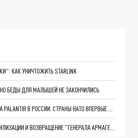
ТКИ": КАК УНИЧТОЖИТЬ STARLINK
. НО БЕДЫ ДЛЯ МАЛЫШЕЙ НЕ ЗАКОНЧИЛИСЬ
"ОЧЕНЬ ПЛОХИЕ НОВОСТИ": БОЛЬШАЯ ОШИБКА PALANTIR В РОССИИ. СТРАНЫ НАТО ВПЕРВЫЕ ЗА СВО ОСТАНОВИЛИ ПОСТАВКИ ОРУЖИЯ. ВСУ ТЕРЯЮТ ПРИГРАНИЧЬЕ?
ТРИ ГЛАВНЫХ ИНСАЙДА ОБ СВО. ОТМЕНА МОБИЛИЗАЦИИ И ВОЗВРАЩЕНИЕ "ГЕНЕРАЛА АРМАГЕДДОНА"? ОТЛИЧНЫЕ НОВОСТИ, КОТОРЫЕ ЖДАЛИ ВСЕ