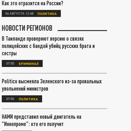
Как это отразится на России?
06 АВГУСТА 12:48
ПОЛИТИКА
НОВОСТИ РЕГИОНОВ
В Таиланде проверяют версию о связях
полицейских с бандой убийц русских брата и
сестры
07:55
КРИМИНАЛ
Politico высмеяла Зеленского из-за провальных
увольнений министров
07:50
ПОЛИТИКА
НАМИ представил новый двигатель на
"Иннопроме": кто его получит