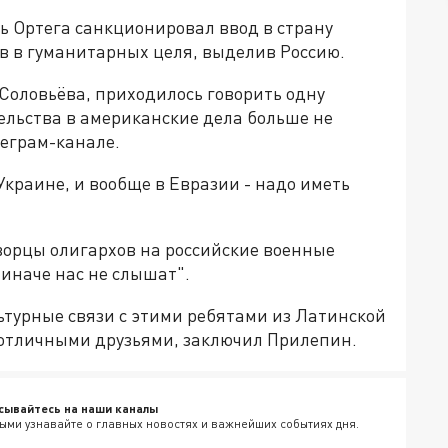
 Ортега санкционировал ввод в страну
в в гуманитарных целя, выделив Россию.
 Соловьёва, приходилось говорить одну
льства в американские дела больше не
леграм-канале.
Украине, и вообще в Евразии - надо иметь
ворцы олигархов на российские военные
"иначе нас не слышат".
льтурные связи с этими ребятами из Латинской
отличными друзьями, заключил Прилепин.
сывайтесь на наши каналы
ыми узнавайте о главных новостях и важнейших событиях дня.