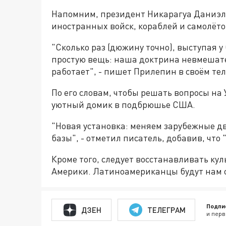
Напомним, президент Никарагуа Даниэль
иностранных войск, кораблей и самолёто
"Сколько раз (дюжину точно), выступая у
простую вещь: наша доктрина невмешате
работает", - пишет Прилепин в своём те
По его словам, чтобы решать вопросы на 
уютный домик в подбрюшье США.
"Новая установка: меняем зарубежные д
базы", - отметил писатель, добавив, что 
Кроме того, следует восстанавливать ку
Америки. Латиноамериканцы будут нам 
Подпи
ДЗЕН
ТЕЛЕГРАМ
и перв