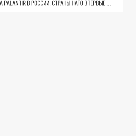
"ОЧЕНЬ ПЛОХИЕ НОВОСТИ": БОЛЬШАЯ ОШИБКА PALANTIR В РОССИИ. СТРАНЫ НАТО ВПЕРВЫЕ ЗА СВО ОСТАНОВИЛИ ПОСТАВКИ ОРУЖИЯ. ВСУ ТЕРЯЮТ ПРИГРАНИЧЬЕ?