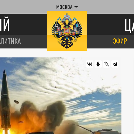
МОСКВА
ИЙ
Ц
АЛИТИКА
ЭФИР