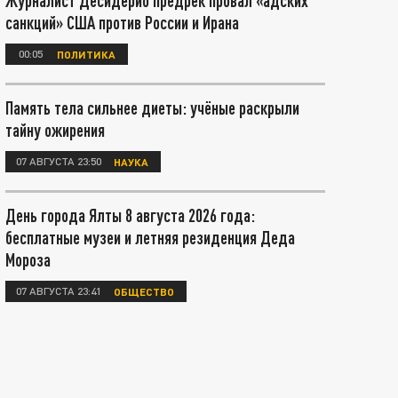
Журналист Десидерио предрёк провал «адских
санкций» США против России и Ирана
00:05
ПОЛИТИКА
Память тела сильнее диеты: учёные раскрыли
тайну ожирения
07 АВГУСТА 23:50
НАУКА
День города Ялты 8 августа 2026 года:
бесплатные музеи и летняя резиденция Деда
Мороза
07 АВГУСТА 23:41
ОБЩЕСТВО