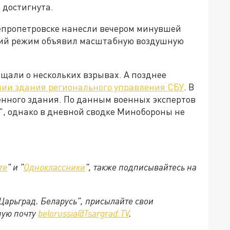
 достигнута.
непропетровске нанесли вечером минувшей
кий режим объявил масштабную воздушную
щали о нескольких взрывах. А позднее
ии здания регионального управления СБУ
. В
енного здания. По данным военных экспертов
", однако в дневной сводке Минобороны не
те
" и "
Одноклассники
", также подписывайтесь на
"Царьград. Беларусь", присылайте свои
ную почту
belorussia@Tsargrad.TV
.