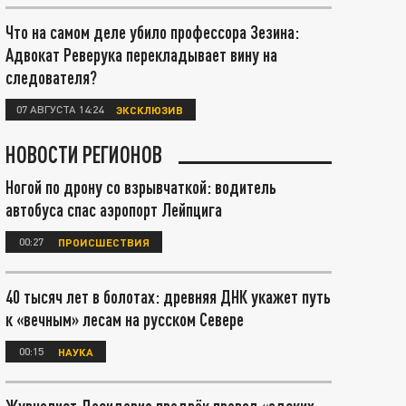
Что на самом деле убило профессора Зезина:
Адвокат Реверука перекладывает вину на
следователя?
07 АВГУСТА 14:24
ЭКСКЛЮЗИВ
НОВОСТИ РЕГИОНОВ
Ногой по дрону со взрывчаткой: водитель
автобуса спас аэропорт Лейпцига
00:27
ПРОИСШЕСТВИЯ
40 тысяч лет в болотах: древняя ДНК укажет путь
к «вечным» лесам на русском Севере
00:15
НАУКА