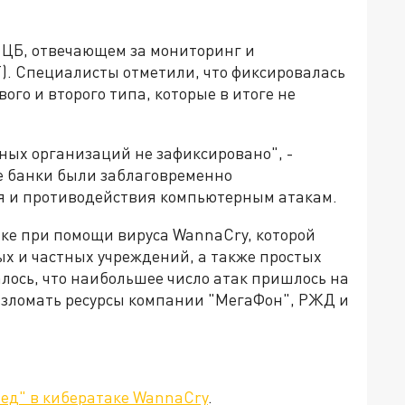
 ЦБ, отвечающем за мониторинг и
. Специалисты отметили, что фиксировалась
ого и второго типа, которые в итоге не
ных организаций не зафиксировано", -
ие банки были заблаговременно
 и противодействия компьютерным атакам.
аке при помощи вируса WannaCry, которой
х и частных учреждений, а также простых
алось, что наибольшее число атак пришлось на
взломать ресурсы компании "МегаФон", РЖД и
лед" в кибератаке WannaCry
.