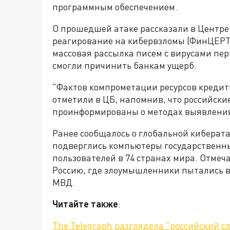
программным обеспечением.
О прошедшей атаке рассказали в Центре
реагирование на кибервзломы (ФинЦЕРТ)
массовая рассылка писем с вирусами перв
смогли причинить банкам ущерб.
"Фактов компрометации ресурсов кредит
отметили в ЦБ, напомнив, что российск
проинформированы о методах выявления
Ранее сообщалось о глобальной киберат
подверглись компьютеры государственны
пользователей в 74 странах мира. Отмеч
Россию, где злоумышленники пытались 
МВД.
Читайте также
:
The Telegraph разглядела "российский с