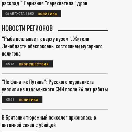
расклад". Германия "перехватила" дрон
06 АВГУСТА 11:00
ПОЛИТИКА
НОВОСТИ РЕГИОНОВ
"Рыба всплывает к верху пузом". Жители
Ленобласти обеспокоены состоянием мусорного
полигона
05:45
ПРОИСШЕСТВИЯ
"Не фанатик Путина": Русского журналиста
уволили из итальянского СМИ после 24 лет работы
05:38
ПОЛИТИКА
В Британии тюремный психолог призналась в
интимной связи с убийцей