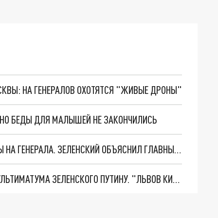
ОСКВЫ: НА ГЕНЕРАЛОВ ОХОТЯТСЯ "ЖИВЫЕ ДРОНЫ"
. НО БЕДЫ ДЛЯ МАЛЫШЕЙ НЕ ЗАКОНЧИЛИСЬ
"МЫ ВАС ЗАСТАВИМ": ЖУТКИЕ ДЕТАЛИ ОХОТЫ НА ГЕНЕРАЛА. ЗЕЛЕНСКИЙ ОБЪЯСНИЛ ГЛАВНЫЙ СМЫСЛ ТЕРАКТА В ЦЕНТРЕ МОСКВЫ
НОВОЕ МАСШТАБНЕЙШЕЕ НАСТУПЛЕНИЕ. ТРИ УЛЬТИМАТУМА ЗЕЛЕНСКОГО ПУТИНУ. "ЛЬВОВ КИМА" ПОСТАВЯТ НА ПВО? ГЛОБАЛЬНЫЙ ПРОРЫВ ПОД ЗАПОРОЖЬЕМ