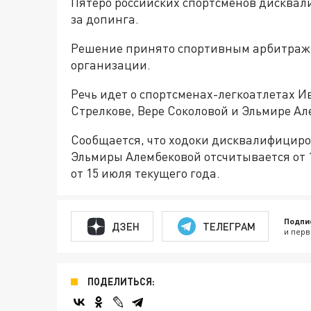
Пятеро российских спортсменов дисквал
за допинга.
Решение принято спортивным арбитражны
организации.
Речь идет о спортсменах-легкоатлетах И
Стрелкове, Вере Соколовой и Эльмире Ал
Сообщается, что ходоки дисквалифицир
Эльмиры Алембековой отсчитывается от 1
от 15 июля текущего года.
Подпи
ДЗЕН
ТЕЛЕГРАМ
и перв
ПОДЕЛИТЬСЯ: