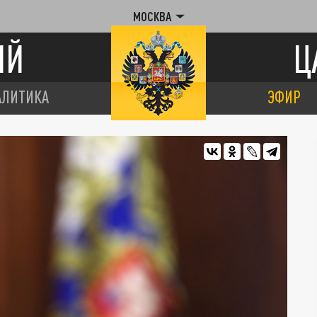
МОСКВА
ИЙ
Ц
АЛИТИКА
ЭФИР