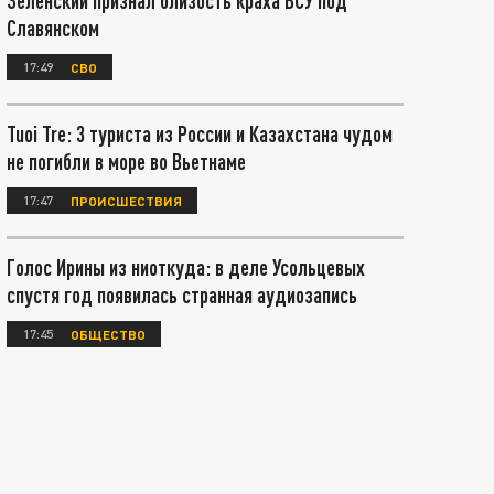
Зеленский признал близость краха ВСУ под
Славянском
17:49
СВО
Tuoi Tre: 3 туриста из России и Казахстана чудом
не погибли в море во Вьетнаме
17:47
ПРОИСШЕСТВИЯ
Голос Ирины из ниоткуда: в деле Усольцевых
спустя год появилась странная аудиозапись
17:45
ОБЩЕСТВО