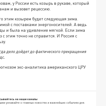
вам, у России есть козырь в рукаве, который
анам и вызовет рецессию.
что этим козырем будет следующая зима.
имой с поставками энергоносителей. А ведь
ды и была на удивление мягкой. Если зима
з с этим точно не справится. И Россия с
зу.
огда дело дойдет до фактического прекращения
дс.
огнозом экс-аналитика американского ЦРУ
сывайтесь на наши каналы
ыми узнавайте о главных новостях и важнейших событиях дня.