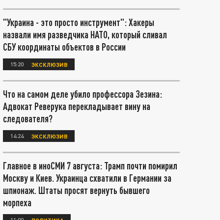
"Украина - это просто инструмент": Хакеры
назвали имя разведчика НАТО, который сливал
СБУ координаты объектов в России
15:20
ЭКСКЛЮЗИВ
Что на самом деле убило профессора Зезина:
Адвокат Реверука перекладывает вину на
следователя?
14:24
ЭКСКЛЮЗИВ
Главное в иноСМИ 7 августа: Трамп почти помирил
Москву и Киев. Украинца схватили в Германии за
шпионаж. Штаты просят вернуть бывшего
морпеха
11:00
ПОЛИТИКА