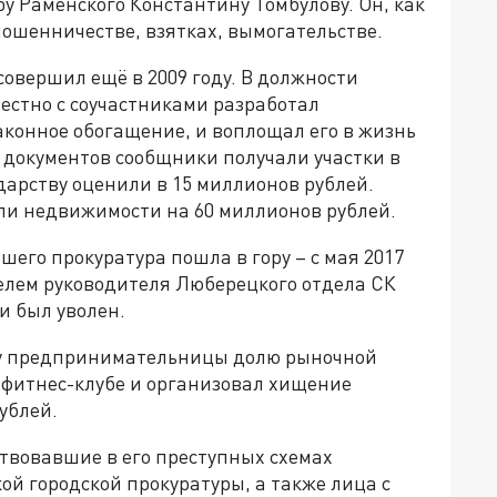
ру Раменского Константину Томбулову. Он, как
мошенничестве, взятках, вымогательстве.
овершил ещё в 2009 году. В должности
местно с соучастниками разработал
конное обогащение, и воплощал его в жизнь
и документов сообщники получали участки в
дарству оценили в 15 миллионов рублей.
чили недвижимости на 60 миллионов рублей.
шего прокуратура пошла в гору – с мая 2017
телем руководителя Люберецкого отдела СК
 и был уволен.
л у предпринимательницы долю рыночной
 фитнес-клубе и организовал хищение
ублей.
ствовавшие в его преступных схемах
й городской прокуратуры, а также лица с