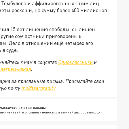
Томбулова и аффилированных с ним лиц
меты роскоши, на сумму более 400 миллионов
учил 15 лет лишения свободы, он лишен
Другие соучастники приговорены к
м. Дело в отношении ещё четырех его
в суде.
няйтесь к нам в соцсетях
Одноклассники
и
елеграм-канал
.
арна за присланные письма. Присылайте свои
ную почту
mo@tsargrad.tv
сывайтесь на наши каналы
ыми узнавайте о главных новостях и важнейших событиях дня.