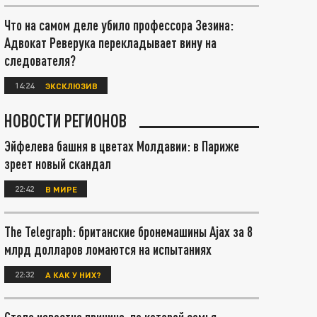
Что на самом деле убило профессора Зезина:
Адвокат Реверука перекладывает вину на
следователя?
14:24
ЭКСКЛЮЗИВ
НОВОСТИ РЕГИОНОВ
Эйфелева башня в цветах Молдавии: в Париже
зреет новый скандал
22:42
В МИРЕ
The Telegraph: британские бронемашины Ajax за 8
млрд долларов ломаются на испытаниях
22:32
А КАК У НИХ?