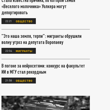
Стала известна причина, по которой семья
«Веселого молочника» Уолкера могут
депортировать
22:21
ОБЩЕСТВО
"Это наша земля, терпи": мигранты обрушили
волну угроз на депутата Воропаеву
22:04
МИГРАНТЫ
В погоне за нейросетями: конкурс на факультет
ИИ в МГУ стал рекордным
21:58
ОБЩЕСТВО