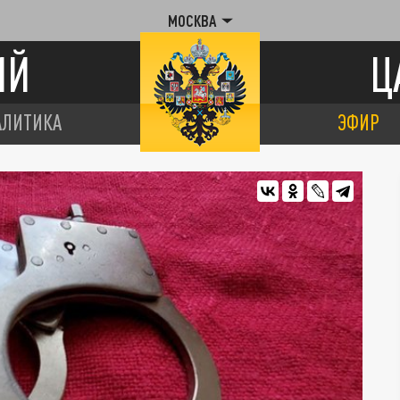
МОСКВА
ИЙ
Ц
АЛИТИКА
ЭФИР